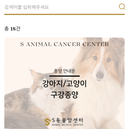
총
18
건