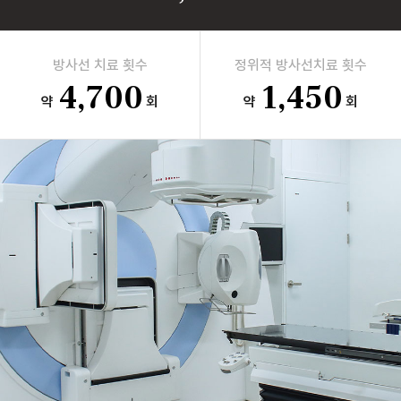
방사선 치료 횟수
정위적 방사선치료 횟수
4,700
1,450
약
회
약
회