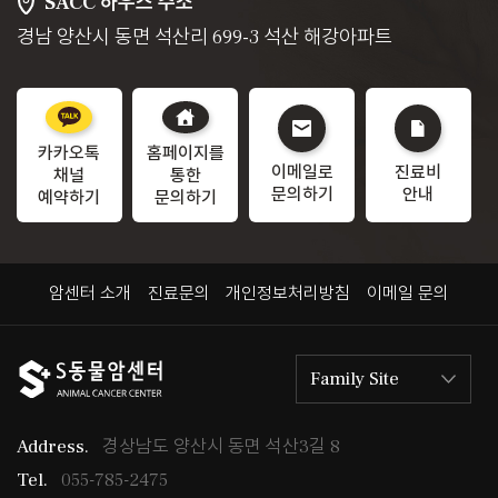
SACC 하우스 주소
경남 양산시 동면 석산리 699-3 석산 해강아파트
카카오톡
홈페이지를
이메일로
진료비
채널
통한
문의하기
안내
예약하기
문의하기
암센터 소개
진료문의
개인정보처리방침
이메일 문의
Family Site
Address.
경상남도 양산시 동면 석산3길 8
Tel.
055-785-2475