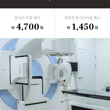
방사선 치료 횟수
정위적 방사선치료 횟수
4,700
1,450
약
회
약
회