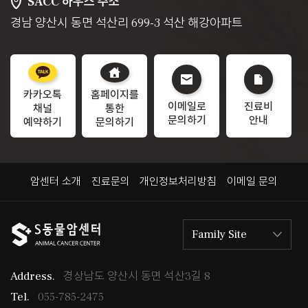
SACC 하우스 주소
경남 양산시 동면 석산리 699-3 석산 해강아파트
카카오톡
홈페이지를
이메일로
진료비
채널
통한
문의하기
안내
예약하기
문의하기
암센터 소개
진료문의
개인정보처리방침
이메일 문의
Family Site
Address.
경상남도 양산시 동면 석산3길 8
Tel.
055-785-2475